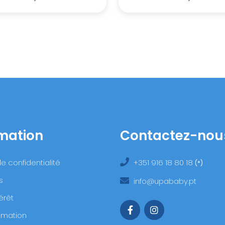
mation
Contactez-nou
de confidentialité
+351 916 18 80 18
(*)
s
info@upababy.pt
érêt
lamation