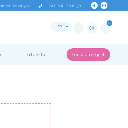
info@upababy.pt
+351 916 18 80 18 (*)
0
FR
er
La toilette
Location urgent