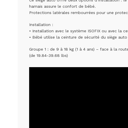
Ce siège auto offre deux options d’installation : l
harnais assure le confort de bébé.
Protections latérales rembourrées pour une protect
Installation :
• Installation avec le système ISOFIX ou avec la ce
• Bébé utilise la ceinture de sécurité du siège auto
Groupe 1 : de 9 à 18 kg (1 à 4 ans) – face à la rout
(de 19.84-39.68 lbs)