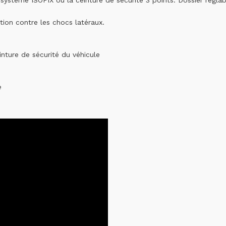
e système ISOFIX ou la ceinture de sécurité 3 points. Dossier régla
ion contre les chocs latéraux.
inture de sécurité du véhicule
e