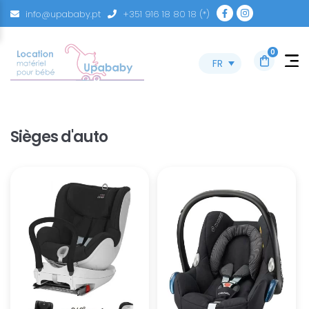
info@upababy.pt
+351 916 18 80 18 (*)
0
FR
Sièges d'auto